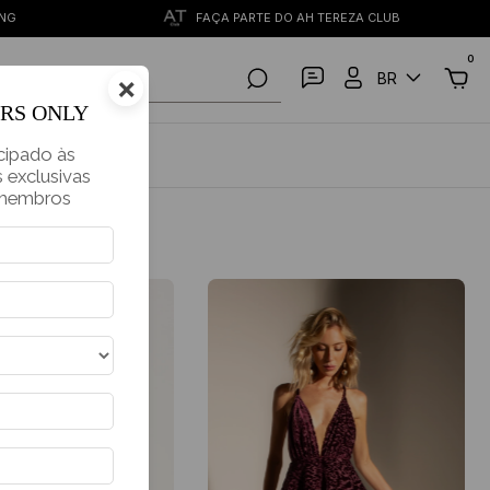
ING
FAÇA PARTE DO AH TEREZA CLUB
0
BR
×
PESQUISAR
ERS ONLY
cipado às
Ordenar
 exclusivas
 membros