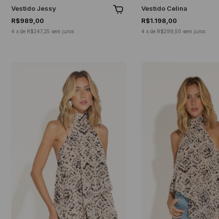
Vestido Jessy
Vestido Celina
R$989,00
R$1.198,00
4
x
de
R$247,25
sem juros
4
x
de
R$299,50
sem juros