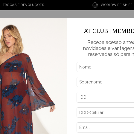
TROCAS E DEVOLUÇÕES
WORLDWIDE SHIPP
BEST SELLERS
NEW IN
RESORT
CASUAL
PARTY
BRIDAL
SALE
AT CLUB | MEMB
Receba acesso ante
novidades e vantagens
reservadas só para
NEW IN