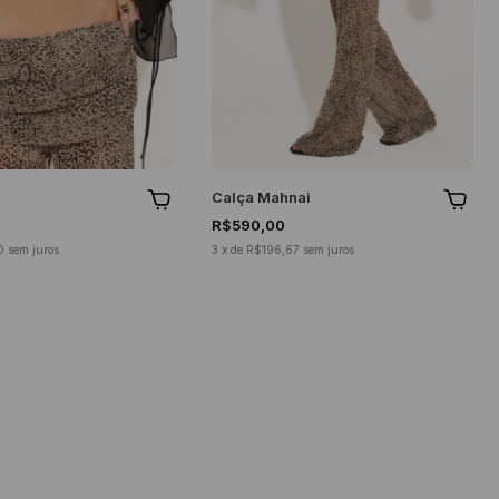
Calça Mahnai
R$590,00
0
sem juros
3
x
de
R$196,67
sem juros