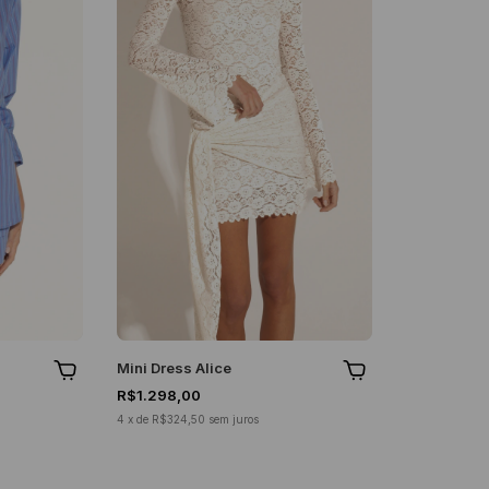
Mini Dress Alice
R$1.298,00
4
x
de
R$324,50
sem juros