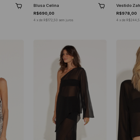
Blusa Celina
Vestido Za
R$690,00
R$978,00
4
x
de
R$172,50
sem juros
4
x
de
R$244,