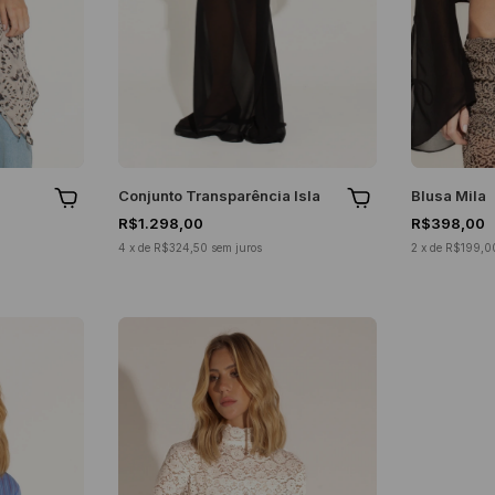
Conjunto Transparência Isla
Blusa Mila
R$1.298,00
R$398,00
4
x
de
R$324,50
sem juros
2
x
de
R$199,0