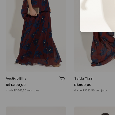
Vestido Ellis
Saída Tizzi
R$1.390,00
R$890,00
4
x
de
R$347,50
sem juros
4
x
de
R$222,50
sem juros