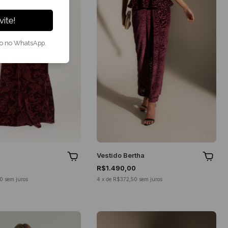
ite!
to no WhatsApp.
a
Vestido Bertha
R$1.490,00
50
sem juros
4
x
de
R$372,50
sem juros