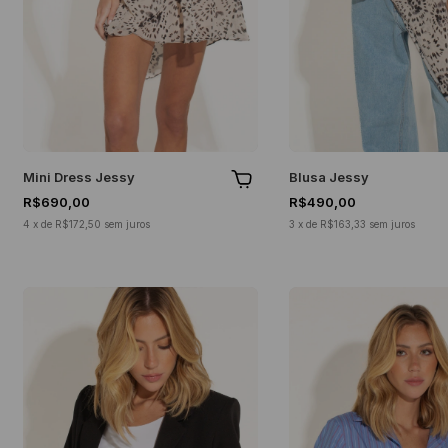
Mini Dress Jessy
Blusa Jessy
R$690,00
R$490,00
4
x
de
R$172,50
sem juros
3
x
de
R$163,33
sem juros