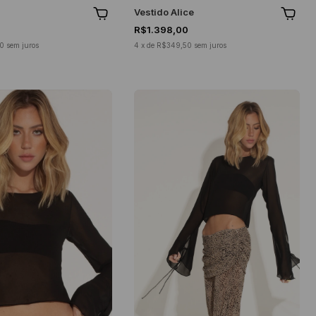
h
Vestido Alice
R$1.398,00
50
sem juros
4
x
de
R$349,50
sem juros