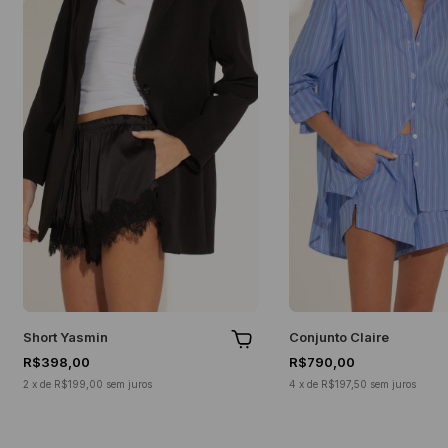
Short Yasmin
Conjunto Claire
R$398,00
R$790,00
2
x
de
R$199,00
sem juros
4
x
de
R$197,50
sem juros