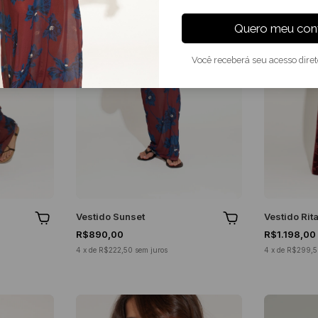
Quero meu conv
Você receberá seu acesso dire
Vestido Sunset
Vestido Rit
R$890,00
R$1.198,00
4
x
de
R$222,50
sem juros
4
x
de
R$299,