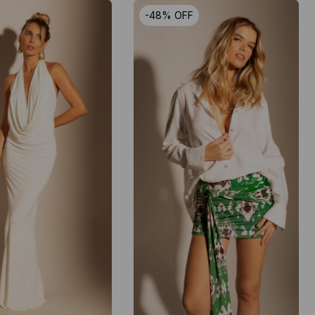
-
48
%
OFF