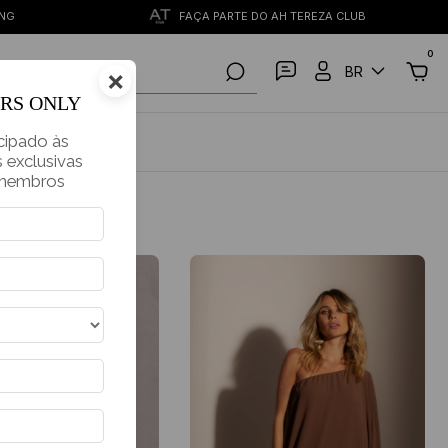
ING
FAÇA PARTE DO AH TEREZA CLUB
0
BR
×
PESQUISAR
ERS ONLY
cipado às
Ordenar
 exclusivas
 membros
F