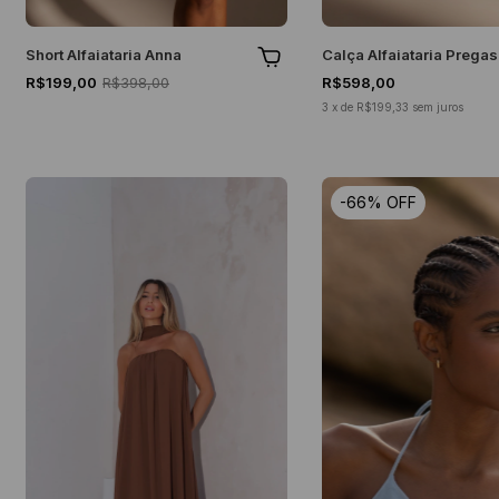
Short Alfaiataria Anna
Calça Alfaiataria Pregas
R$199,00
R$398,00
R$598,00
3
x
de
R$199,33
sem juros
-
66
%
OFF