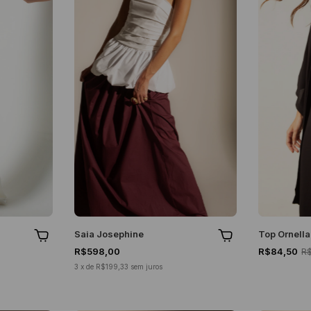
Saia Josephine
Top Ornella
R$598,00
R$84,50
R
3
x
de
R$199,33
sem juros