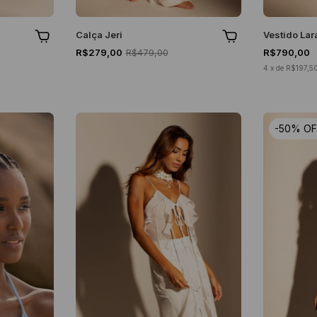
Calça Jeri
Vestido Lar
R$279,00
R$479,00
R$790,00
4
x
de
R$197,5
-
50
%
OF