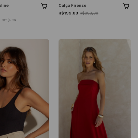
eline
Calça Firenze
R$199,00
R$398,00
3
sem juros