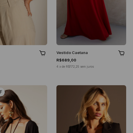
Vestido Caetana
R$689,00
4
x
de
R$172,25
sem juros
F