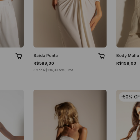
Saída Punta
Body Mallu
R$589,00
R$198,00
3
x
de
R$196,33
sem juros
-
50
%
OF