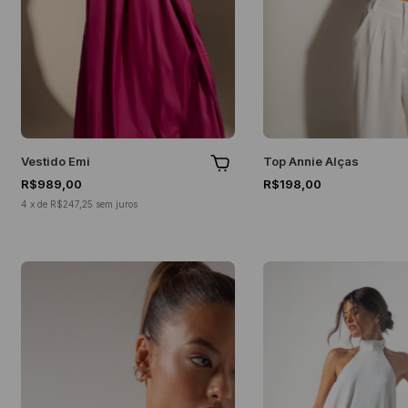
Vestido Emi
Top Annie Alças
R$989,00
R$198,00
4
x
de
R$247,25
sem juros