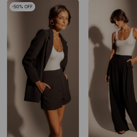
-
50
%
OFF