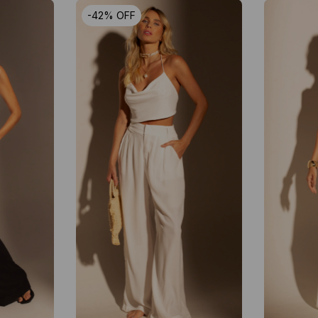
-
42
%
OFF