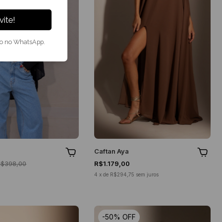
ite!
to no WhatsApp.
Caftan Aya
R$398,00
R$1.179,00
4
x
de
R$294,75
sem juros
-
50
%
OFF