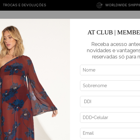
TROCAS E DEVOLUÇÕES
WORLDWIDE SHIPP
BEST SELLERS
NEW IN
RESORT
CASUAL
PARTY
BRIDAL
SALE
AT CLUB | MEMB
Receba acesso ante
novidades e vantagens
reservadas só para
PRODUTOS
-
50
%
OF