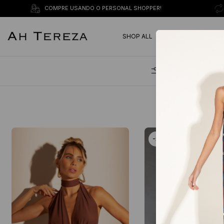
COMPRE USANDO O PERSONAL SHOPPER!
EURO SUMMER 26
SHOP ALL
Filtrar
-
50
%
OFF