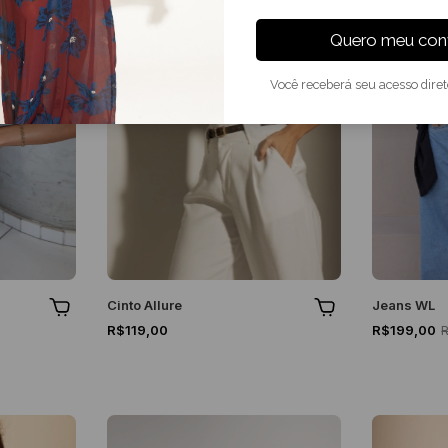
Quero meu conv
Você receberá seu acesso dire
Cinto Allure
Jeans WL
R$119,00
R$199,00