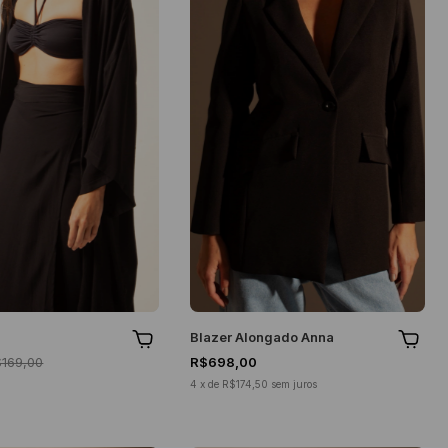
Blazer Alongado Anna
$169,00
R$698,00
4
x
de
R$174,50
sem juros