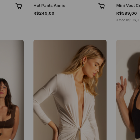
Hot Pants Annie
Mini Vest C
R$249,00
R$589,00
3
x
de
R$196,3